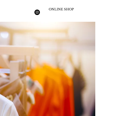
ONLINE SHOP